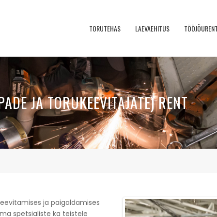
TORUTEHAS
LAEVAEHITUS
TÖÖJÕUREN
ADE JA TORUKEEVITAJATE) RENT
keevitamises ja paigaldamises
ma spetsialiste ka teistele