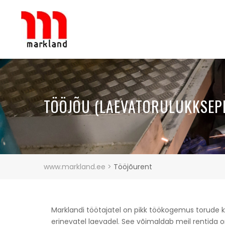
TÖÖJÕU (LAEVATORULUKKSEPP
www.markland.ee
>
Tööjõurent
Marklandi töötajatel on pikk töökogemus torude 
erinevatel laevadel. See võimaldab meil rentida o