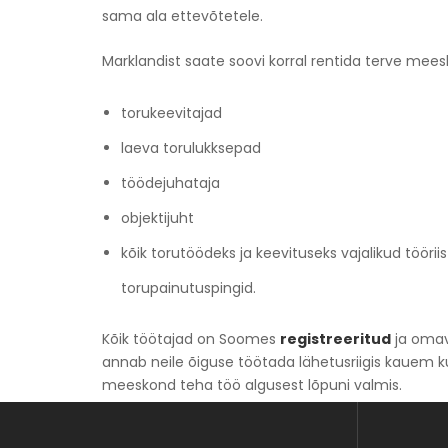
sama ala ettevõtetele.
Marklandist saate soovi korral rentida terve mees
torukeevitajad
laeva torulukksepad
töödejuhataja
objektijuht
kõik torutöödeks ja keevituseks vajalikud töörii
torupainutuspingid.
Kõik töötajad on Soomes
registreeritud
ja oma
annab neile õiguse töötada lähetusriigis kauem ku
meeskond teha töö algusest lõpuni valmis.