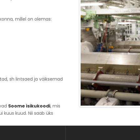
konna, millel on olemas:
stad, sh lintsaed ja väiksemad
vad
Soome isikukoodi
, mis
i kuus kuud. Nii saab üks