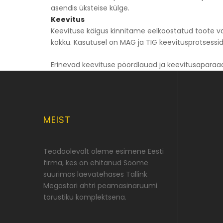
asendis üksteise külge.
Keevitus
Keevituse käigus kinnitame eelkoostatud toote vaj
kokku. Kasutusel on MAG ja TIG keevitusprotsessid
Erinevad keevituse pöördlauad ja keevitusaparaadi
MEIST
Teadaolevalt oleme esimene Eesti
firma, kes on ehitanud Soome
suurimas laevatehases Tallink
Megastari ahtri peamasinaruumi
torustiku komplektsena.