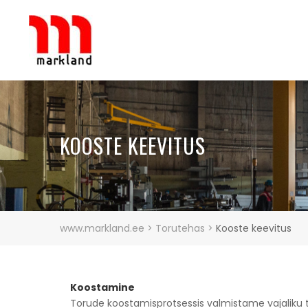
KOOSTE KEEVITUS
www.markland.ee
>
Torutehas
>
Kooste keevitus
Koostamine
Torude koostamisprotsessis valmistame vajaliku t