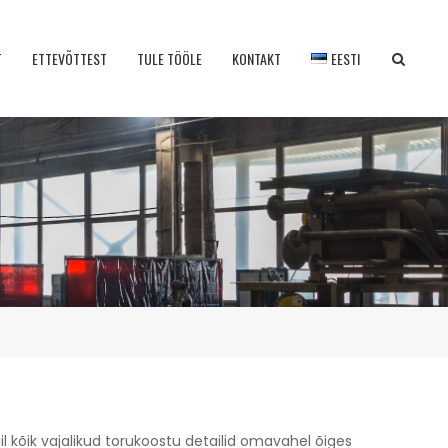
T
ETTEVÕTTEST
TULE TÖÖLE
KONTAKT
EESTI
 kõik vajalikud torukoostu detailid omavahel õiges