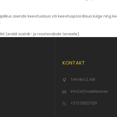
alikus asendis keevituslaua või keevituspöördlaua külge ning ke
.
d (eraldi süsinik- ja roostevabale terasele).
KONTAKT
Tehnika 2, Kiili
info(at)markland.ee
+372 53027129