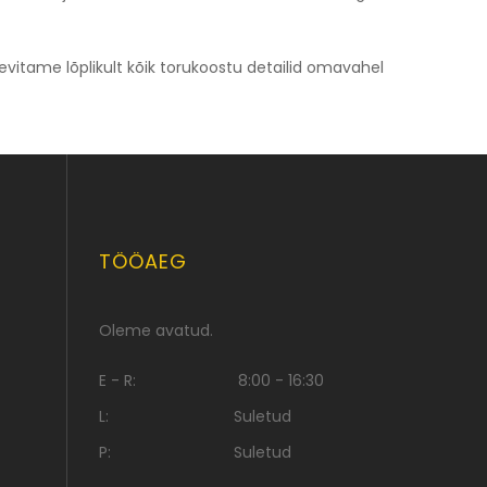
evitame lõplikult kõik torukoostu detailid omavahel
TÖÖAEG
Oleme avatud.
E - R:
8:00 - 16:30
L:
Suletud
P:
Suletud