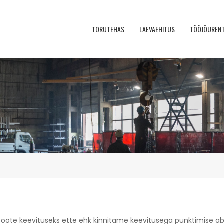
TORUTEHAS
LAEVAEHITUS
TÖÖJÕUREN
oote keevituseks ette ehk kinnitame keevitusega punktimise abil